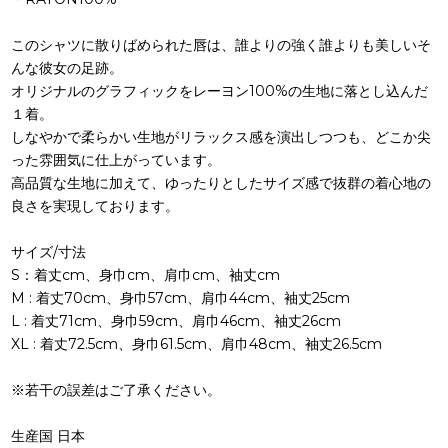
このシャツに散りばめられた唇は、誰よりの強く誰よりも美しいそ
んな彼女の足跡。
オリジナルのグラフィックをレーヨン100%の生地に落とし込んだ
１着。
しなやかで柔らかい生地がリラックス感を演出しつつも、どこか尖
った雰囲気に仕上がっています。
高品質な生地に加えて、ゆったりとしたサイズ感で抜群の着心地の
良さを実現しております。
サイズ/寸法
S：着丈cm、身巾cm、肩巾cm、袖丈cm
M : 着丈70cm、身巾57cm、肩巾44cm、袖丈25cm
L : 着丈71cm、身巾59cm、肩巾46cm、袖丈26cm
XL : 着丈72.5cm、身巾61.5cm、肩巾48cm、袖丈26.5cm
※若干の誤差はご了承ください。
生産国 日本