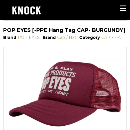
POP EYES [-PPE Hang Tag CAP- BURGUNDY]
Brand
POP EYES
Brand
Cap / Hat
Category
CAP・HAT