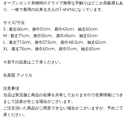
オープンエンド糸独特のドライで無骨な手触りはどこか高級感もあ
り、一枚で着用の出来る大人のT-shirtsになっています。
サイズ/寸法
S : 着丈66cm、身巾51cm、肩巾43cm、袖丈60cm
M : 着丈71cm、身巾53cm、肩巾45cm、袖丈61cm
L : 着丈71.5cm、身巾57.5cm、肩巾48.5cm、袖丈62cm
XL : 着丈76cm、身巾60cm、肩巾51cm、袖丈63cm
※若干の誤差はご了承ください。
生産国 アメリカ
注意事項
当店は実店舗と商品の在庫を共有しておりますので在庫情報につき
まして誤差が生じる場合がございます。
ご注文頂いた商品がご用意できない場合がございますが、予めご了
承ください。