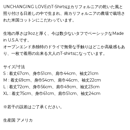
UNCHANGING LOVEのT-Shirtsはカリフォルニアの乾いた風と
照り付ける日差しの中で生まれ、南カリフォルニアの農場で栽培さ
れた米国コットンにこだわっています。
生地の厚さは9ozと厚く、今は数少ないタフでベーシックなMade
in U.S.A.です。
オープンエンド糸独特のドライで無骨な手触りはどこか高級感もあ
り、一枚で着用の出来る大人のT-shirtsになっています。
サイズ/寸法
S : 着丈67cm、身巾51cm、肩巾44cm、袖丈21cm
M : 着丈69cm、身巾54cm、肩巾46cm、袖丈22cm
L : 着丈72cm、身巾56cm、肩巾49cm、袖丈23cm
XL : 着丈75cm、身巾61cm、肩巾51cm、袖丈24cm
※若干の誤差はご了承ください。
生産国 アメリカ