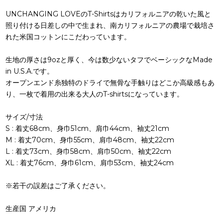
UNCHANGING LOVEのT-Shirtsはカリフォルニアの乾いた風と
照り付ける日差しの中で生まれ、南カリフォルニアの農場で栽培さ
れた米国コットンにこだわっています。
生地の厚さは9ozと厚く、今は数少ないタフでベーシックなMade
in U.S.A.です。
オープンエンド糸独特のドライで無骨な手触りはどこか高級感もあ
り、一枚で着用の出来る大人のT-shirtsになっています。
サイズ/寸法
S : 着丈68cm、身巾51cm、肩巾44cm、袖丈21cm
M : 着丈70cm、身巾55cm、肩巾48cm、袖丈22cm
L : 着丈73cm、身巾58cm、肩巾50cm、袖丈22cm
XL : 着丈76cm、身巾61cm、肩巾53cm、袖丈24cm
※若干の誤差はご了承ください。
生産国 アメリカ