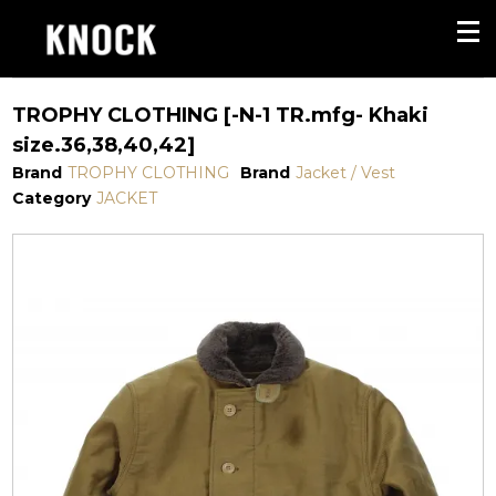
TROPHY CLOTHING [-N-1 TR.mfg- Khaki
size.36,38,40,42]
Brand
TROPHY CLOTHING
Brand
Jacket / Vest
Category
JACKET