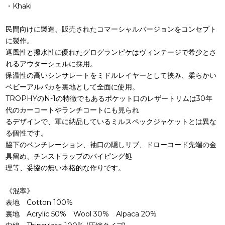
・Khaki
民間向けに製造、販売されたコマーシャルバージョンをコンセプト
に製作。
遮風性と撥水性に優れたグログランピケはヴィンテージで希少とさ
れるアウターシェルに採用。
保温性の高いシンサレートをミドルレイヤーとして挟み、柔らかい
ベビーアルパカを裏地として全面に使用。
TROPHYのN-1の特徴でもあるポケット口のレザートリムは30年
代のカーコートやランチコートにも見られ
るデザインで、軍に納品しているミルスペックジャケットとは異な
る個性です。
脇下のベンチレーション、袖口の隠しリブ、ドローコード先端の金
具留め、チンストラップのパイピング処
理等、妥協の無い本格的な作りです。
《混率》
表地 Cotton 100%
裏地 Acrylic 50% Wool 30% Alpaca 20%