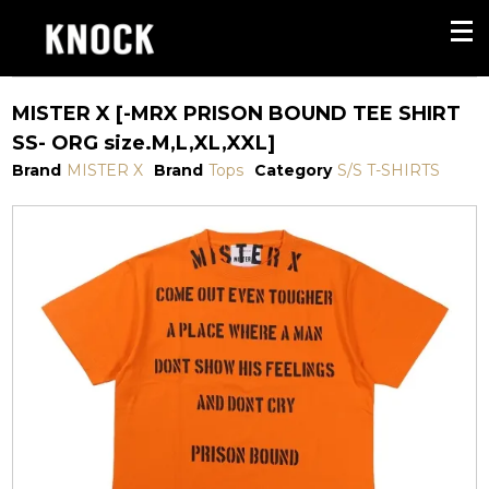
MISTER X [-MRX PRISON BOUND TEE SHIRT
SS- ORG size.M,L,XL,XXL]
Brand
MISTER X
Brand
Tops
Category
S/S T-SHIRTS